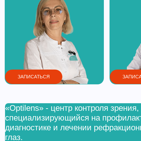
ЗАПИСАТЬСЯ
ЗАПИС
«Optilens» - центр контроля зрения,
специализирующийся на профилакти
диагностике и лечении рефракцио
глаз.