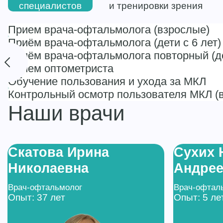
специалистов
и тренировки зрения
Прием врача-офтальмолога (взрослые)
Приём врача-офтальмолога (дети с 6 лет)
Приём врача-офтальмолога повторный (де
Прием оптометриста
Обучение пользования и ухода за МКЛ
Контрольный осмотр пользователя МКЛ (в
Наши врачи
Скатова Ирина
Сухих 
Николаевна
Андре
Врач-офтальмолог
Врач-офтал
Опыт: 37 лет
Опыт: 5 ле