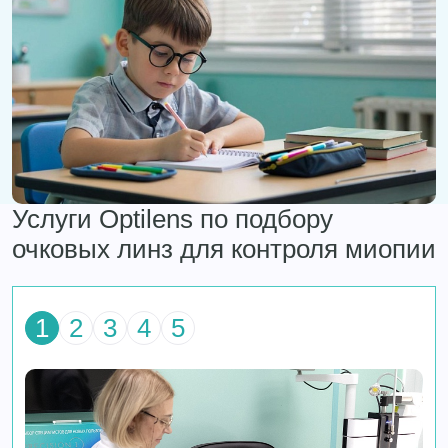
Услуги Optilens по подбору
очковых линз для контроля миопии
1
2
3
4
5