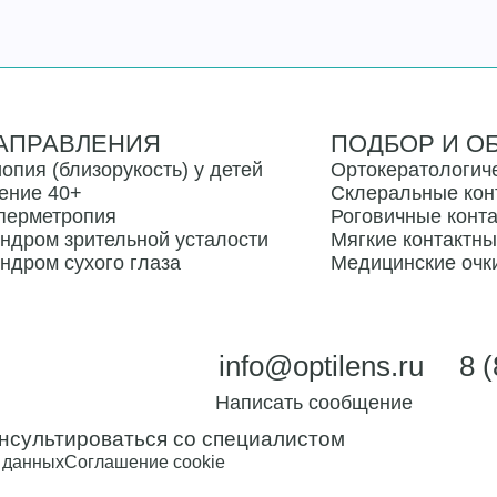
АПРАВЛЕНИЯ
ПОДБОР И О
опия (близорукость) у детей
Ортокератологич
ение 40+
Склеральные кон
перметропия
Роговичные конт
ндром зрительной усталости
Мягкие контактн
ндром сухого глаза
Медицинские очк
info@optilens.ru
8 
Написать
сообщение
нсультироваться со специалистом
 данных
Соглашение cookie