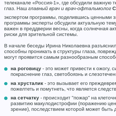
телеканале «Россия-1», где обсудили важную т
глаз. Наш
главный врач и врач-офтальмолог
С
экспертом программы, поделившись ценными з
программы эксперты обсудили актуальную тему
важен в преддверии весны, когда солнечная ак
риски для зрительной системы.
В начале беседы Ирина Николаевна разъяснил
способны проникать в структуры глаза, поврежд
могут проявится самым разнообразным способо
на роговицу
- это может привести к ожогу, 
покраснение глаз, светобоязнь и слезотечен
на хрусталик
- это вызывает его преждевре
пожелтеть и помутнеть, что является следст
на сетчатку
- происходит "пожар" на клеточн
развитию макулодистрофии (поражению цен
зрение), последствием которой может быть 