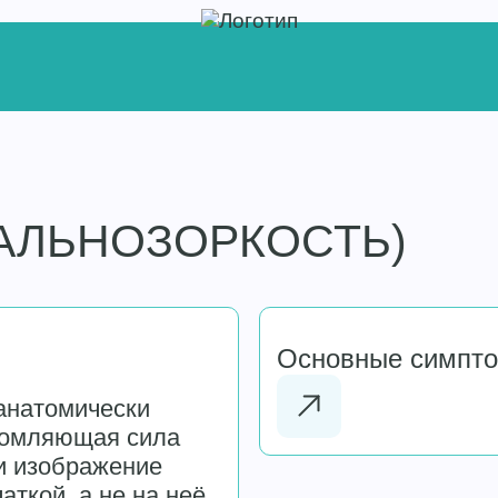
АЛЬНОЗОРКОСТЬ)
Основные симпт
 анатомически
еломляющая сила
 и изображение
ткой, а не на неё.