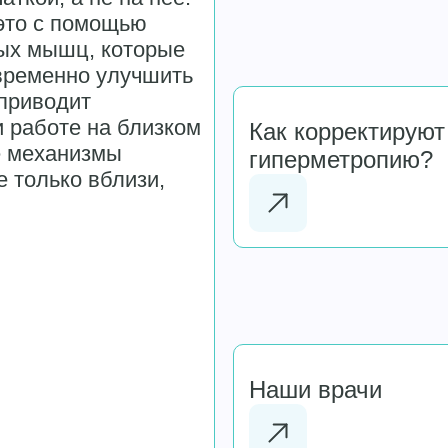
это с помощью
ых мышц, которые
временно улучшить
 приводит
и работе на близком
Как корректируют
е механизмы
гиперметропию?
е только вблизи,
Наши врачи