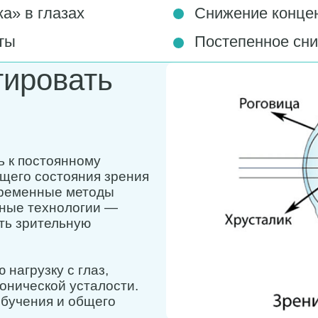
а» в глазах
Снижение концен
ты
Постепенное сни
тировать
ь к постоянному
щего состояния зрения
овременные методы
тные технологии —
ить зрительную
нагрузку с глаз,
онической усталости.
обучения и общего