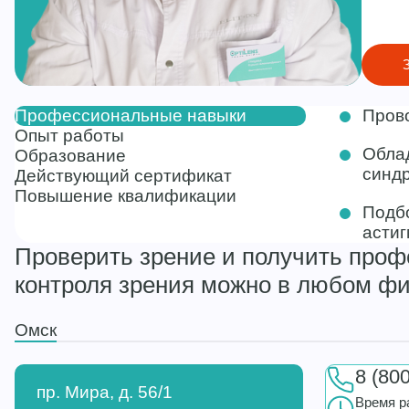
Профессиональные навыки
Прово
Опыт работы
Облад
Образование
синдр
Действующий сертификат
Повышение квалификации
Подбо
астиг
Проверить зрение и получить про
контроля зрения можно в любом ф
Омск
8 (80
пр. Мира, д. 56/1
Время р