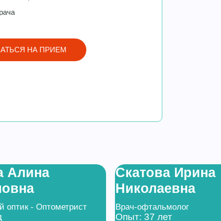
рача
АТЬСЯ НА ПРИЕМ
а Алина
Скатова Ирина
мовна
Николаевна
 оптик - Оптометрист
Врач-офтальмолог
д
Опыт: 37 лет