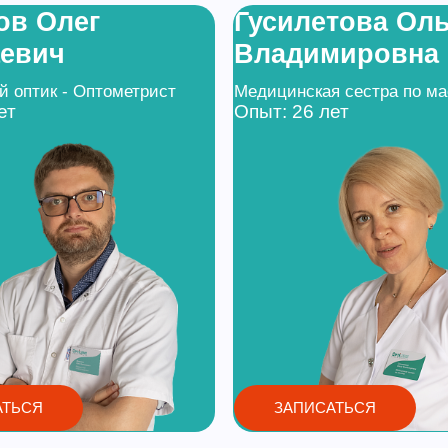
ов Олег
Гусилетова Оль
евич
Владимировна
 оптик - Оптометрист
Медицинская сестра по м
ет
Опыт: 26 лет
АТЬСЯ
ЗАПИСАТЬСЯ