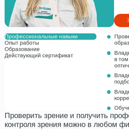
Профессиональные навыки
Пров
Опыт работы
образ
Образование
Владе
Действующий сертификат
в том
оптич
Владе
подбо
Владе
корре
Обуче
Проверить зрение и получить про
контроля зрения можно в любом ф