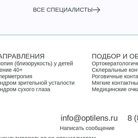
ВСЕ СПЕЦИАЛИСТЫ
АПРАВЛЕНИЯ
ПОДБОР И О
опия (близорукость) у детей
Ортокератологич
ение 40+
Склеральные кон
перметропия
Роговичные конт
ндром зрительной усталости
Мягкие контактн
ндром сухого глаза
Медицинские очк
info@optilens.ru
8 
Написать
сообщение