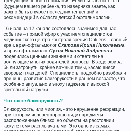
требующий особого внимания. Если вы заботитесь о
будущем вашего ребенка, то наверняка знаете, как
важно быть в курсе последних тенденций и
рекомендаций в области детской офтальмологии.
16 июля на 12 канале состоялось значимое для нас
событие – прямой эфир с участием специалистов
медицинского центра контроля зрения Optilens. Главный
врач, врач-офтальмолог
Скатова Ирина Николаевна
и врач-офтальмолог
Сухих Николай Андреевич
поделились ценными знаниями и ответили на
волнующие многих родителей вопросы. В ходе эфира
были затронуты крайне важные темы, касающиеся
здоровья глаз детей. Специалисты подробно разобрали
причины развития близорукости в раннем возрасте, что
особенно актуально в эпоху гаджетов и высокой
зрительной нагрузки.
Что такое близорукость?
Близорукость, или миопия, - это нарушение рефракции,
при котором человек хорошо видит предметы,
расположенные близко, но объекты на расстоянии
кажутся ему расплывчатыми. Это одно из самых