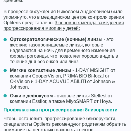
зрением.
В процессе обсуждения Николаем Андреевичем было
упомянуто, что в медицинском центре контроля зрения
Optilens представлены
3 основных метода замедления
прогрессирования миопии у детей:
Ортокератологические (ночные) линзы
- это
жесткие газопроницаемые линзы, которые
надеваются на ночь для временного изменения
формы роговицы, что позволяет хорошо видеть в
течение дня без очков или линз.
Мягкие контактные линзы
- 1-DAY MiSIGHT от
компании CooperVision, PRIMA BIO Bi-focal от
OKVision и 1-DAY ACUVUE ABILITI от Johnson &
Johnson.
Очки с дефокусом
- очковые линзы Stellest от
компании Essilor, а также MiyoSMART от Hoya.
Профилактика прогрессирования близорукости
Чтобы остановить прогрессирование близорукости,
специалисты Optilens рекомендуют родителям обратить
внимание на несколько важных аспектов: