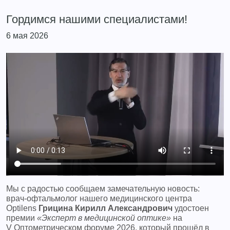
Гордимся нашими специалистами!
6 мая 2026
Мы с радостью сообщаем замечательную новость:
врач‑офтальмолог нашего медицинского центра
Optilens
Грицина Кирилл Александрович
удостоен
премии
«Эксперт в медицинской оптике»
на
V Оптометрическом форуме 2026, который прошёл в