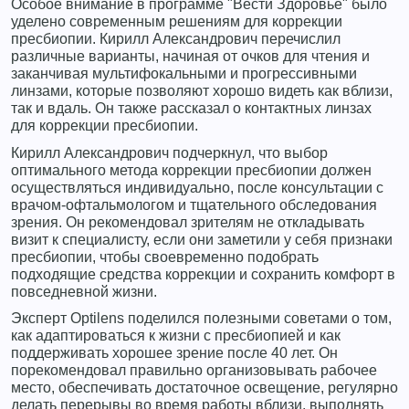
Особое внимание в программе "Вести Здоровье" было
уделено современным решениям для коррекции
пресбиопии. Кирилл Александрович перечислил
различные варианты, начиная от очков для чтения и
заканчивая мультифокальными и прогрессивными
линзами, которые позволяют хорошо видеть как вблизи,
так и вдаль. Он также рассказал о контактных линзах
для коррекции пресбиопии.
Кирилл Александрович подчеркнул, что выбор
оптимального метода коррекции пресбиопии должен
осуществляться индивидуально, после консультации с
врачом-офтальмологом и тщательного обследования
зрения. Он рекомендовал зрителям не откладывать
визит к специалисту, если они заметили у себя признаки
пресбиопии, чтобы своевременно подобрать
подходящие средства коррекции и сохранить комфорт в
повседневной жизни.
Эксперт Optilens поделился полезными советами о том,
как адаптироваться к жизни с пресбиопией и как
поддерживать хорошее зрение после 40 лет. Он
порекомендовал правильно организовывать рабочее
место, обеспечивать достаточное освещение, регулярно
делать перерывы во время работы вблизи, выполнять