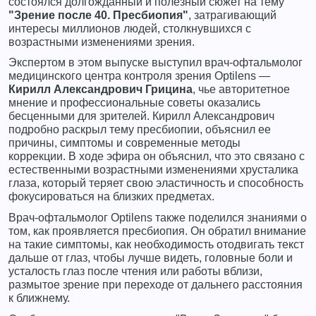
состоялся долгожданный и полезный сюжет на тему
"Зрение после 40. Пресбиопия"
, затрагивающий
интересы миллионов людей, столкнувшихся с
возрастными изменениями зрения.
Экспертом в этом выпуске выступил врач-офтальмолог
медицинского центра контроля зрения Optilens —
Кирилл Александрович Грицина
, чье авторитетное
мнение и профессиональные советы оказались
бесценными для зрителей. Кирилл Александрович
подробно раскрыл тему пресбиопии, объяснил ее
причины, симптомы и современные методы
коррекции. В ходе эфира он объяснил, что это связано с
естественными возрастными изменениями хрусталика
глаза, который теряет свою эластичность и способность
фокусироваться на близких предметах.
Врач-офтальмолог Optilens также поделился знаниями о
том, как проявляется пресбиопия. Он обратил внимание
на такие симптомы, как необходимость отодвигать текст
дальше от глаз, чтобы лучше видеть, головные боли и
усталость глаз после чтения или работы вблизи,
размытое зрение при переходе от дальнего расстояния
к ближнему.