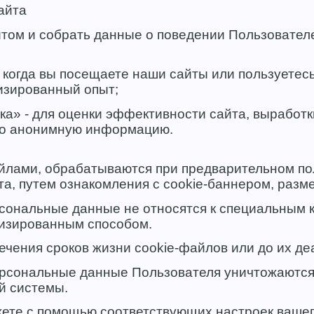
айта
йтом и собрать данные о поведении Пользовател
, когда вы посещаете наши сайты или пользуете
изированный опыт;
ка» - для оценки эффективности сайта, выработк
ько анонимную информацию.
лами, обрабатываются при предварительном по
а, путем ознакомления с cookie-баннером, разм
сональные данные не относятся к специальным к
тизированным способом.
ения сроков жизни cookie-файлов или до их де
ерсональные данные Пользователя уничтожаются
й системы.
жете с помощью соответствующих настроек вашег