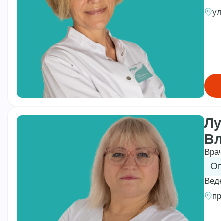
ул
Лу
В
Вра
Оп
Вед
пр