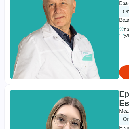
Вра
Оп
Вед
пр
ул
Ер
Ев
Мед
Оп
Вед