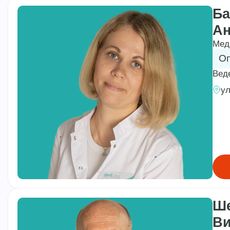
Ба
Ан
Мед
Оп
Вед
ул
Ше
Ви