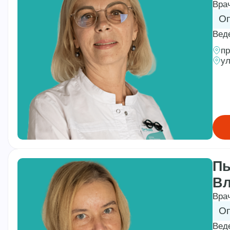
Вра
Оп
Вед
пр
ул
Пы
В
Вра
Оп
Вед