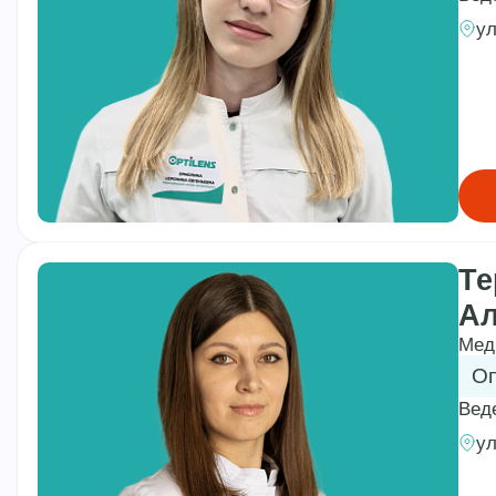
ул
Те
Ал
Мед
Оп
Вед
ул