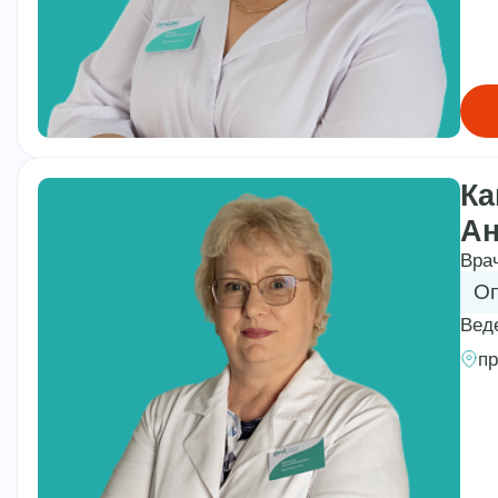
Ка
Ан
Вра
Оп
Вед
пр