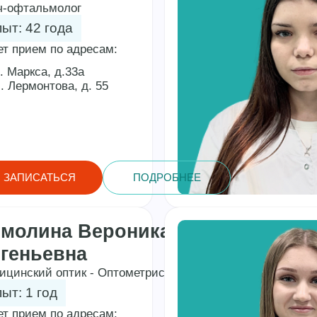
ч-офтальмолог
ыт: 42 года
ет прием по адресам:
. Маркса, д.33а
. Лермонтова, д. 55
ЗАПИСАТЬСЯ
ПОДРОБНЕЕ
молина Вероника
геньевна
ицинский оптик - Оптометрист
ыт: 1 год
ет прием по адресам: