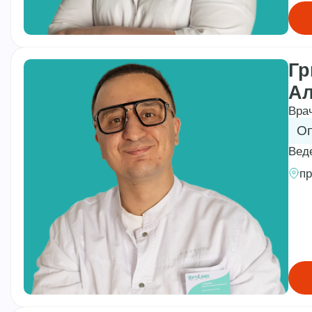
Гр
Ал
Вра
Оп
Вед
пр