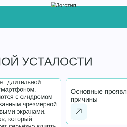
НОЙ УСТАЛОСТИ
ет длительной
смартфоном.
Основные проявл
аются с синдромом
причины
званным чрезмерной
овыми экранами.
ов, который
ет серьёзно влиять