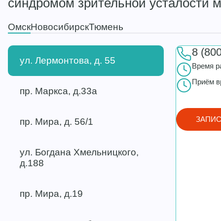
синдромом зрительной усталости м
Омск
Новосибирск
Тюмень
8 (80
ул. Лермонтова, д. 55
Время р
Приём в
пр. Маркса, д.33а
ЗАПИС
пр. Мира, д. 56/1
ул. Богдана Хмельницкого,
д.188
пр. Мира, д.19