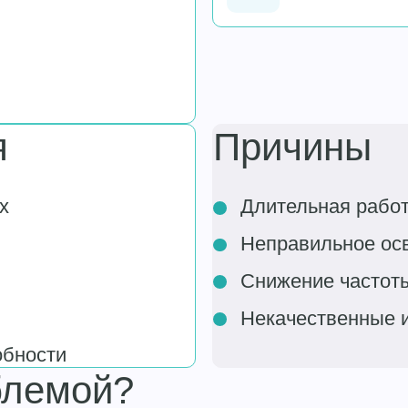
я
Причины
х
Длительная работ
Неправильное ос
Снижение частоты
Некачественные 
обности
блемой?