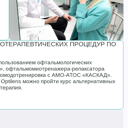
ОТЕРАПЕВТИЧЕСКИХ ПРОЦЕДУР ПО
спользованием офтальмологических
9», офтальмомиотренажера-релаксатора
аккомодотренировка с АМО-АТОС «КАСКАД».
 Optilens можно пройти курс альтернативных
терапия.