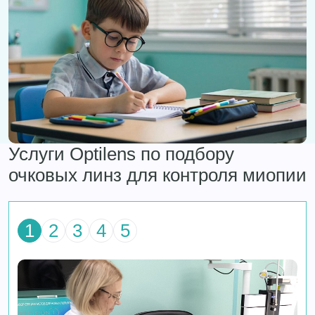
Услуги Optilens по подбору
очковых линз для контроля миопии
1
2
3
4
5