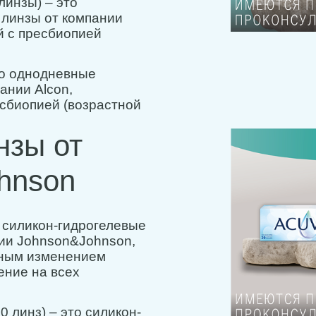
линзы) – это
линзы от компании
й с пресбиопией
то однодневные
ании Alcon,
сбиопией (возрастной
нзы от
hnson
силикон-гидрогелевые
ии Johnson&Johnson,
тным изменением
ение на всех
линз) – это силикон-