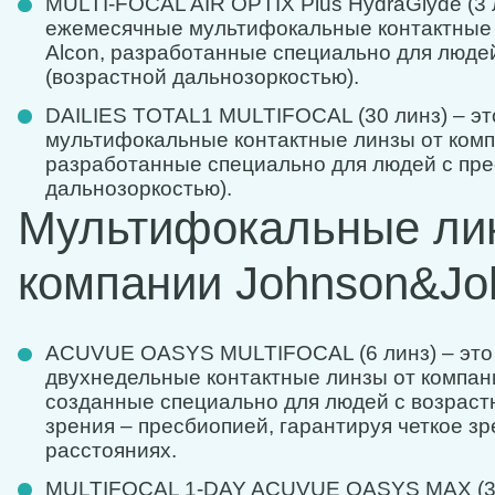
MULTI-FOCAL AIR OPTIX Plus HydraGlyde (3 
ежемесячные мультифокальные контактные 
Alcon, разработанные специально для люде
(возрастной дальнозоркостью).
DAILIES TOTAL1 MULTIFOCAL (30 линз) – э
мультифокальные контактные линзы от комп
разработанные специально для людей с пре
дальнозоркостью).
Мультифокальные ли
компании Johnson&Jo
ACUVUE OASYS MULTIFOCAL (6 линз) – это 
двухнедельные контактные линзы от компан
созданные специально для людей с возрас
зрения – пресбиопией, гарантируя четкое зр
расстояниях.
MULTIFOCAL 1-DAY ACUVUE OASYS MAX (30 