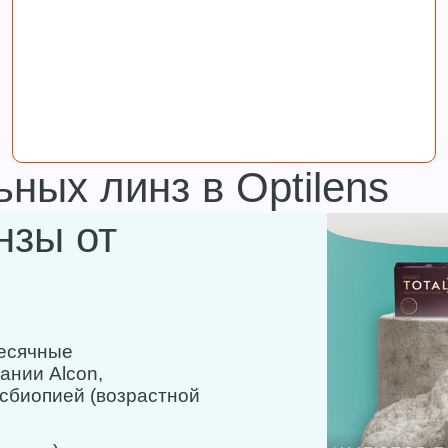
ных линз в Optilens
нзы от
месячные
ании Alcon,
сбиопией (возрастной