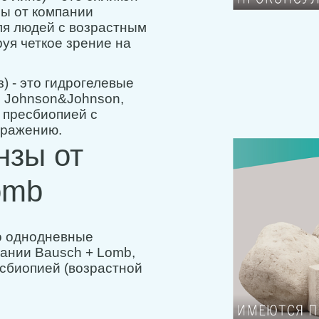
ы от компании
ля людей с возрастным
уя четкое зрение на
 - это гидрогелевые
и Johnson&Johnson,
 пресбиопией с
дражению.
нзы от
omb
о однодневные
ании Bausch + Lomb,
сбиопией (возрастной