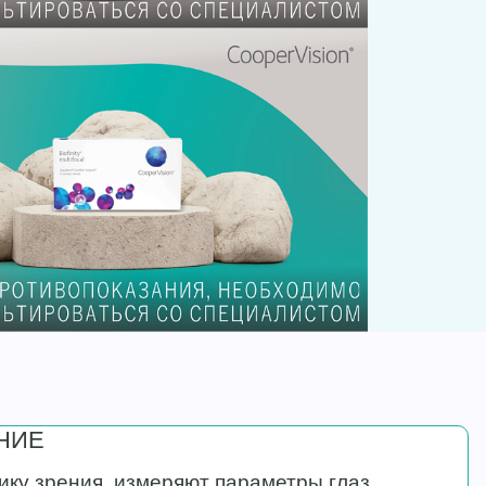
НИЕ
ику зрения, измеряют параметры глаз