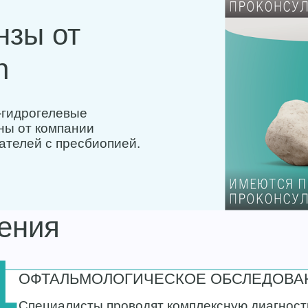
нзы от
n
-гидрогелевые
ны от компании
ателей с пресбиопией.
ения
1
ОФТАЛЬМОЛОГИЧЕСКОЕ ОБСЛЕДОВА
Специалисты проводят комплексную диагност