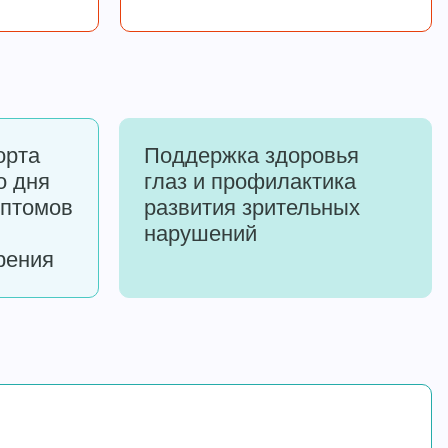
орта
Поддержка здоровья
о дня
глаз и профилактика
мптомов
развития зрительных
нарушений
рения