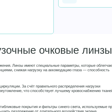
узочные очковые линз
яжения. Линзы имеют специальные параметры, которые облегча
циями, снижая нагрузку на аккомодацию глаза — способность
иркуляции. За счёт правильного распределения нагрузки
реутомление, что способствует лучшему кровоснабжению ткане
тибликовые покрытия и фильтры синего света, используемые п
ньшить раздражение от длительного воздействия экрана