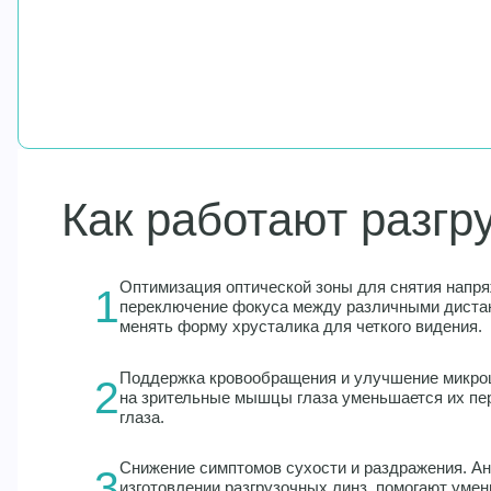
Как работают разгр
Оптимизация оптической зоны для снятия напр
1
переключение фокуса между различными дистан
менять форму хрусталика для четкого видения.
Поддержка кровообращения и улучшение микроц
2
на зрительные мышцы глаза уменьшается их пе
глаза.
Снижение симптомов сухости и раздражения. Ан
3
изготовлении разгрузочных линз, помогают уме