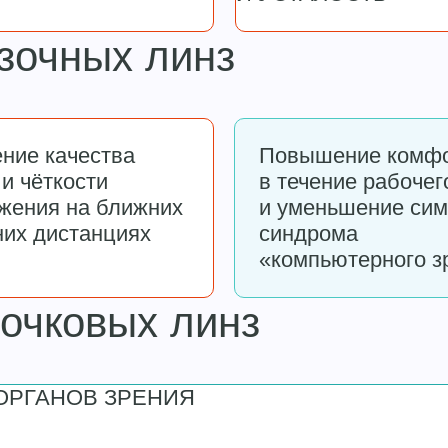
зочных линз
ние качества
Повышение комф
 и чёткости
в течение рабочег
жения на ближних
и уменьшение си
них дистанциях
синдрома
«компьютерного з
 очковых линз
ОРГАНОВ ЗРЕНИЯ